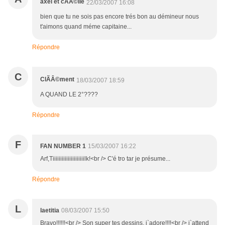
axel et cÃÂ©lie
22/03/2007 16:08
bien que tu ne sois pas encore trés bon au démineur nous
t'aimons quand méme capitaine...
Répondre
C
ClÃÂ©ment
18/03/2007 18:59
A QUAND LE 2°????
Répondre
F
FAN NUMBER 1
15/03/2007 16:22
Arf,Tiiiiiiiiiiiiiiiiiiiiilk!<br /> C'é tro tar je présume...
Répondre
L
laetitia
08/03/2007 15:50
Bravo!!!!!!<br /> Son super tes dessins, j`adore!!!!<br /> j`attend