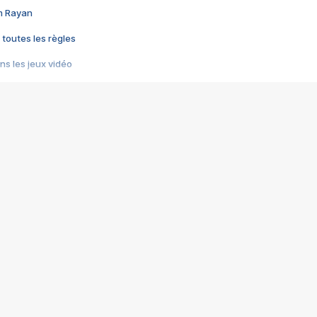
im Rayan
 toutes les règles
s les jeux vidéo
us choquant de Rockstar ? - Le scandale BULLY
e plus moche de Steam
du RÊVE tourne au CAUCHEMAR
pendant 8 heures
it… à tort
umiliés par un jeu vidéo
ire - Final Fantasy 8
ti un empire - Age of Empires
story DOFUS