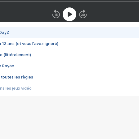
 DayZ
 a 13 ans (et vous l'avez ignoré)
e (littéralement)
im Rayan
 toutes les règles
s les jeux vidéo
us choquant de Rockstar ? - Le scandale BULLY
e plus moche de Steam
du RÊVE tourne au CAUCHEMAR
pendant 8 heures