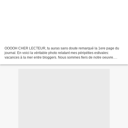
OOOOH CHER LECTEUR, tu auras sans doute remarqué la 1ere page du
journal. En voici la véritable photo relatant mes péripéties estivales:
vacances à la mer entre bloggers. Nous sommes fiers de notre oeuvre.
Comme je ne voulais pas que mes vacances ainsi...