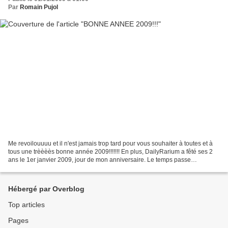
Par
Romain Pujol
Me revoilouuuu et il n'est jamais trop tard pour vous souhaiter à toutes et à
tous une trèèèès bonne année 2009!!!!!!! En plus, DailyRarium a fêté ses 2
ans le 1er janvier 2009, jour de mon anniversaire. Le temps passe
drôlement vite. J'ai déja 20 ans...
Hébergé par Overblog
Top articles
Pages