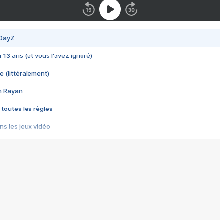
 DayZ
 a 13 ans (et vous l'avez ignoré)
e (littéralement)
im Rayan
 toutes les règles
s les jeux vidéo
us choquant de Rockstar ? - Le scandale BULLY
e plus moche de Steam
du RÊVE tourne au CAUCHEMAR
pendant 8 heures
it… à tort