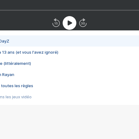
 DayZ
 a 13 ans (et vous l'avez ignoré)
e (littéralement)
im Rayan
 toutes les règles
s les jeux vidéo
us choquant de Rockstar ? - Le scandale BULLY
e plus moche de Steam
du RÊVE tourne au CAUCHEMAR