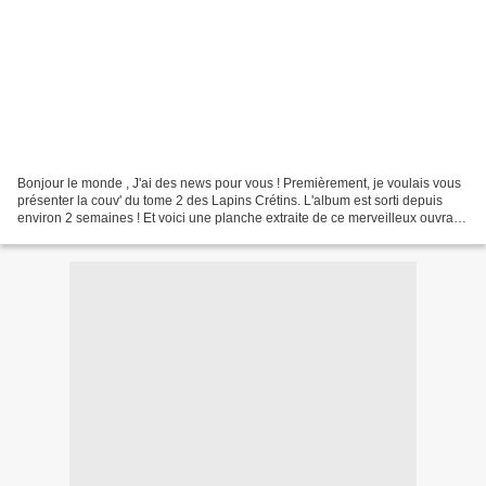
Bonjour le monde , J'ai des news pour vous ! Premièrement, je voulais vous
présenter la couv' du tome 2 des Lapins Crétins. L'album est sorti depuis
environ 2 semaines ! Et voici une planche extraite de ce merveilleux ouvrage
: Et j'ai aussi d'autres...