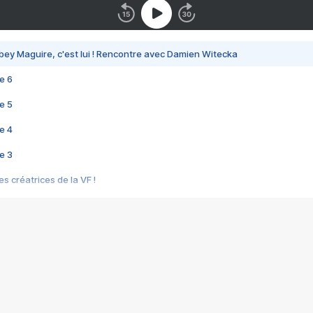
bey Maguire, c'est lui ! Rencontre avec Damien Witecka
e 6
e 5
e 4
e 3
s créatrices de la VF !
e 2
e 1
e Mektoub My Love arrive enfin ! Rencontre avec Shaïn Boumedine et Sal
i : après Toni en famille
elle réalise le bouleversant Dites lui que je l'aime