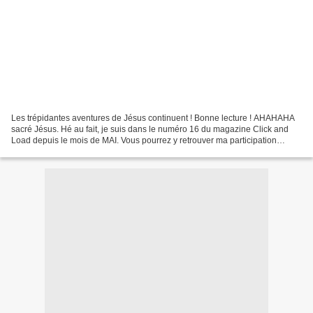
Les trépidantes aventures de Jésus continuent ! Bonne lecture ! AHAHAHA
sacré Jésus. Hé au fait, je suis dans le numéro 16 du magazine Click and
Load depuis le mois de MAI. Vous pourrez y retrouver ma participation
inédite en fin de magazine ! Disponible...