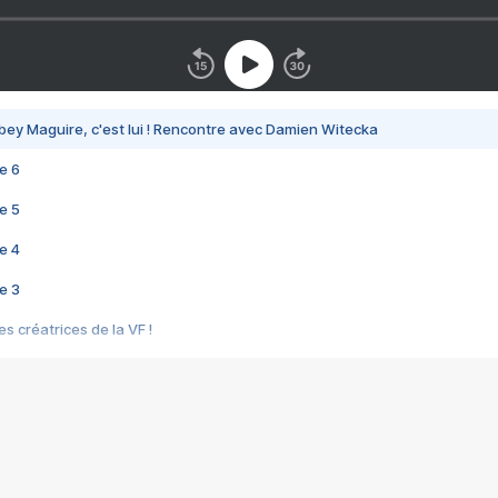
bey Maguire, c'est lui ! Rencontre avec Damien Witecka
e 6
e 5
e 4
e 3
s créatrices de la VF !
e 2
e 1
e Mektoub My Love arrive enfin ! Rencontre avec Shaïn Boumedine et Sal
i : après Toni en famille