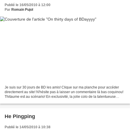
Publié le 16/05/2010 à 12:00
Par
Romain Pujol
Je suis sur 30 jours de BD les amis! Clique sur ma planche pour accéder
directement au site! N'hésite pas à laisser un commentaire là bas coquinou!
Thitaume est au scénario! En exclusivité, la jolie colo de la talentueuse
Kaori: Et en bonus, un fond d'écran...
He Pingping
Publié le 14/05/2010 à 10:38