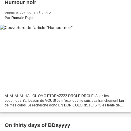
Humour noir
Publié le 22/05/2010 à 23:12
Par
Romain Pujol
AHAHAHAHHA LOL OMG PTDRAZZZZ DROLE DROLE! Allez les
coquinous, j'ai besoin de VOUS! Je m'explique: je suis pas franchement fan
de mes colos. Je recherche donc UN BON COLORISTE! Si tu es tenté de
travailler avec moi, clique sur mon dessin pour avoir l'original...
On thirty days of BDayyyy