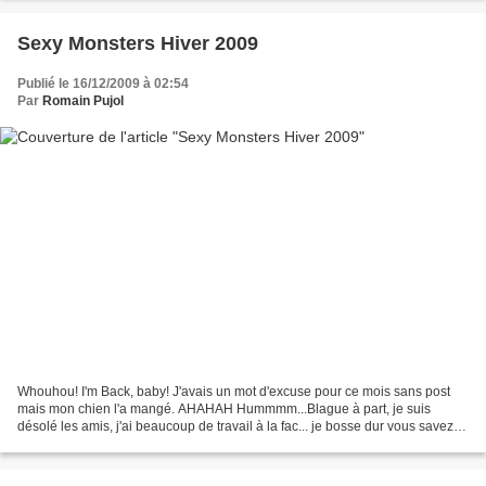
Sexy Monsters Hiver 2009
Publié le 16/12/2009 à 02:54
Par
Romain Pujol
Whouhou! I'm Back, baby! J'avais un mot d'excuse pour ce mois sans post
mais mon chien l'a mangé. AHAHAH Hummmm...Blague à part, je suis
désolé les amis, j'ai beaucoup de travail à la fac... je bosse dur vous savez?
VOUS LE SAVEZ HEIN? Et puis vous découvrirez...