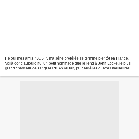
Hé oui mes amis, "LOST", ma série préférée se termine bientôt en France.
Voilà donc aujourd'hui un petit hommage que je rend à John Locke, le plus
grand chasseur de sangliers :B Ah au fait, j'ai gardé les quatres meilleures
colorisations selon mes critères...