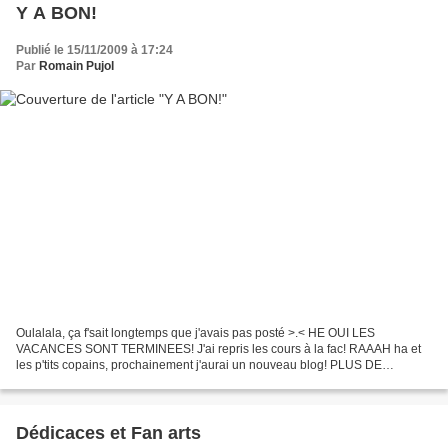
Y A BON!
Publié le 15/11/2009 à 17:24
Par
Romain Pujol
Oulalala, ça f'sait longtemps que j'avais pas posté >.< HE OUI LES
VACANCES SONT TERMINEES! J'ai repris les cours à la fac! RAAAH ha et
les p'tits copains, prochainement j'aurai un nouveau blog! PLUS DE
DETAILS DANS LES PROCHAINES NOTES :3
Dédicaces et Fan arts