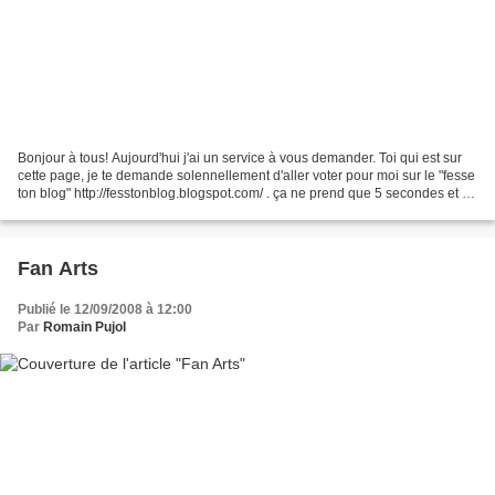
Bonjour à tous! Aujourd'hui j'ai un service à vous demander. Toi qui est sur
cette page, je te demande solennellement d'aller voter pour moi sur le "fesse
ton blog" http://fesstonblog.blogspot.com/ . ça ne prend que 5 secondes et il
n'y a rien à remplir:...
Fan Arts
Publié le 12/09/2008 à 12:00
Par
Romain Pujol