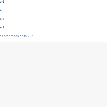
e 6
e 5
e 4
e 3
s créatrices de la VF !
e 2
e 1
e Mektoub My Love arrive enfin ! Rencontre avec Shaïn Boumedine et Sal
i : après Toni en famille
elle réalise le bouleversant Dites lui que je l'aime
ais ! Rencontre autour de Vie privée de Rebecca Zlotowski
 de Marguerite, Grave... Rencontre avec Ella Rumpf
 Les Rêveurs, un film intime sur la santé mentale