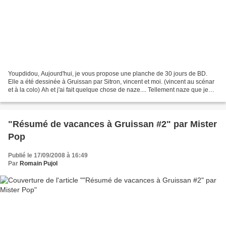
Youpdidou, Aujourd'hui, je vous propose une planche de 30 jours de BD.
Elle a été dessinée à Gruissan par Sitron, vincent et moi. (vincent au scénar
et à la colo) Ah et j'ai fait quelque chose de naze.... Tellement naze que je
préfère le cacher ici --->...
"Résumé de vacances à Gruissan #2" par Mister
Pop
Publié le 17/09/2008 à 16:49
Par
Romain Pujol