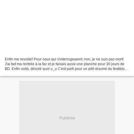
Enfin me revoilà!! Pour ceux qui s'interrogeaient: non, je ne suis pas mort!
J'ai fait ma rentrée à la fac et je faisais aussi une planche pour 30 jours de
BD. Enfin voilà, désolé quoi u_u C'est parti pour un pitit résumé du festiblog:
La photo by Alice...
Publicité